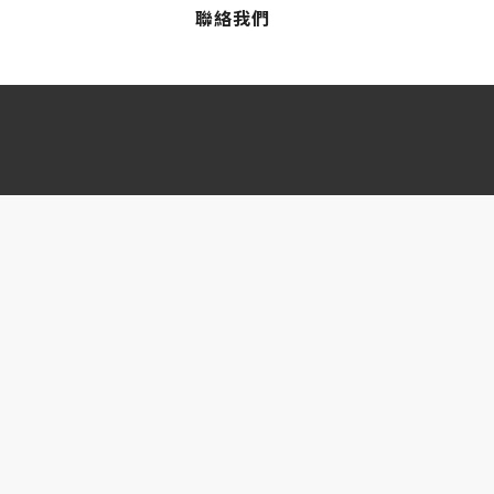
聯絡我們
國內外各項獎項的肯定，來詠慶尋找好